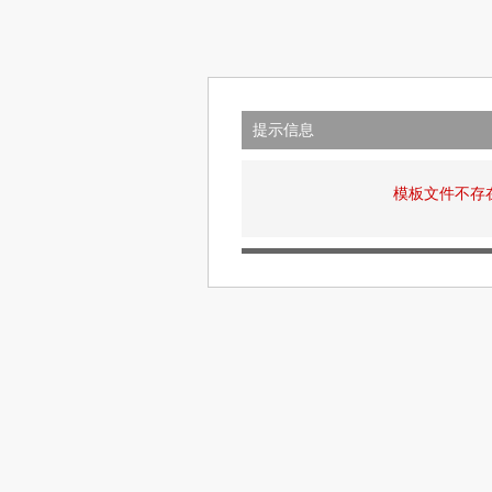
提示信息
模板文件不存在: v