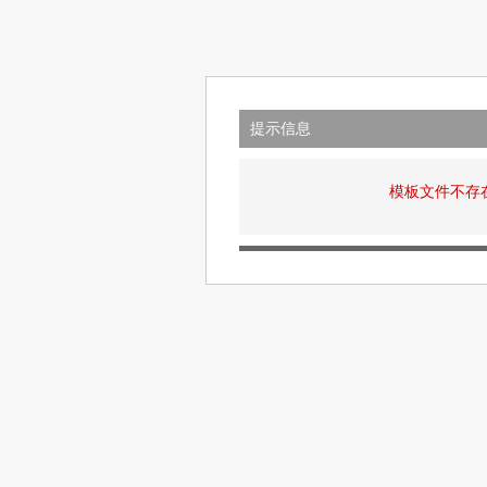
提示信息
模板文件不存在: v