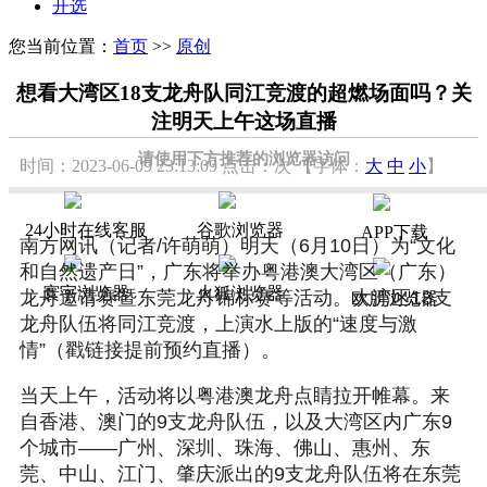
开选
您当前位置：
首页
>>
原创
想看大湾区18支龙舟队同江竞渡的超燃场面吗？关
注明天上午这场直播
请使用下方推荐的浏览器访问
时间：2023-06-09 23:13:09
点击：
次
【字体：
大
中
小
】
24小时在线客服
谷歌浏览器
APP下载
南方网讯（记者/许萌萌）明天（6月10日）为“文化
和自然遗产日”，广东将举办粤港澳大湾区（广东）
寰宇浏览器
火狐浏览器
龙舟邀请赛暨东莞龙舟锦标赛等活动。大湾区18支
欧朋浏览器
龙舟队伍将同江竞渡，上演水上版的“速度与激
情”（戳链接提前预约直播）。
当天上午，活动将以粤港澳龙舟点睛拉开帷幕。来
自香港、澳门的9支龙舟队伍，以及大湾区内广东9
个城市——广州、深圳、珠海、佛山、惠州、东
莞、中山、江门、肇庆派出的9支龙舟队伍将在东莞