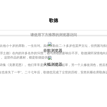
歌德
请使用下方推荐的浏览器访问
他小十岁的席勒，一生坎坷。虽然席勒在二-卜多岁也蜚声文坛，但穷困与疾
谷歌浏览器
德》在内的许多名作的'问世，都与席勒的影响分不开。歌德满怀深情地向席勒
》。这部作品的素材，都是歌德提供的。
火狐浏览器
集《克赛尼恩》。他们常常是一个人沟思，起草，另一个人修改润色，然后发
也丧失了一半"。二十七年后，歌德也完成了尘世的历程，安然长睡在席勒身