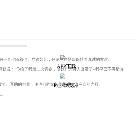
病一直伴随着他。尽管如此，歌德与席勒却保持着真诚的友谊。
APP下载
说："你给了我第二次青春，使我作为诗人复活了--我早巳不再是诗
表。互助的力量，使他们的文艺作品进发出夺自的光辉。
欧朋浏览器
边。