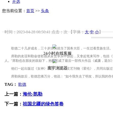
开选
您当前位置：
首页
>>
头条
时间：2023-04-28 08:50:41
点击：
次
【字体：
大
中
小
】
歌德二十几岁成名，三十岁出头就当了国务大臣，一生过着贵族生活。比
24小时在线客服
席勒的友谊和勤奋使歌德从富贵享乐中惊起，又拿起笔来写作，包括《浮土
人。"席勒也在朋友的鼓励下，抱病完成了最后一部伟大作品《威廉，退尔
寰宇浏览器
他们一起出版过《女神》杂志，合办过文艺刊物《霍伦》，共同出版过诗
席勒病故后，歌德悲痛万分，他说： "如今我失去了明友，所以我的存在
TAG：
歌德
上一篇：
海伦·凯勒
下一篇：
祖国北疆的绿色答卷