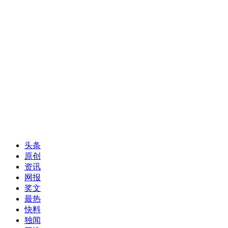
头条
原创
资讯
网报
奖文
最热
快料
独闻